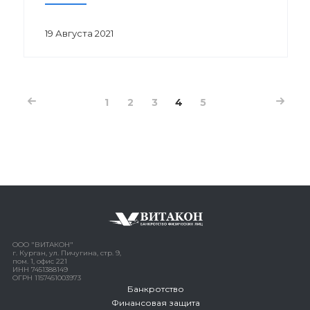
19 Августа 2021
1
2
3
4
5
ООО "ВИТАКОН"
г. Курган, ул. Пичугина, стр. 9,
пом. 1, офис 221
ИНН 7451388149
ОГРН 1157451003973
Банкротство
Финансовая защита